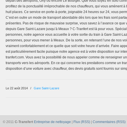
départ des aéroports, Orly ou encore Le Bourget. Que vous soyez en solo comm
profitez de la ponctualité irréprochable de nos chauffeurs, qui vous amènent à
huit places. Ce service en porte-à-porte, joignable 24 heures sur 24, vous perm
C’est en outre un mode de transport abordable dès lors que les frais sont part
présentes. Pas de risque de mauvaise surprise, vous savez à l’avance ce que v
depuis Gare Saint-Lazare jusqu’à Meaux ? C-Tranfert est là pour vous. Spécial
personnes, notre agence vous accueille à votre sortie du train à Gare Saint-L
personnes, pour vous mener à Meaux. De la sorte, en retenant l’une de nos voi
vraiment confortablement et ce quelle que soit votre heure d’arrivée. Faire app
est particulièrement facile puisque notre agence est à votre disposition sur int
tranfert.com. Vous avez la possibilité de nous appeler comme de renseigner un 
transports vers les aéroports. En ce qui concerne les prestations comme un tran
disposition d’une voiture avec chauffeur, des devis gratuits sont fournis sur s
Le 22 août 2014
/
Gare Saint-Lazare
© 2011
C-Transfert
Entreprise de nettoyage
|
Flux (RSS)
|
Commentaires (RSS)