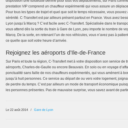
disposition une luxueuse berline pour tous vos déplacements, sur Paris comme 
prestation VIP comprend un chauffeur expérimenté qui vous assure un déplaceme
Pour tous les types de trajet et quel que soit le temps nécessaire, vous pouvez
sérénité. C-Transfert est par ailleurs présent partout en France. Vous avez be
Lyon jusqu’à Marcq ? C’est facile avec C-Transfert. Spécialisée dans le trans
vous attend dès la sortie du train à Gare de Lyon, peu importe le nombre de 
Marcq. De la sorte, en retenant l’un de nos véhicules, vous n’avez pas à patie
ce quelle que soit votre heure d’arrivée.
Rejoignez les aéroports d’Ile-de-France
Sur Paris et toute la région, C-Transfert met à votre disposition son service de 
aéroports, Charles-de-Gaulle ou encore Beauvais. En solo ou en voyage d’affai
ponctualité sans faille de nos chauffeurs expérimentés, qui vous amènent à bo
jusqu’à huit personnes. Ce service au départ de ou vers votre logement, joigna
de perdre du temps. C’est par ailleurs un mode de transport économique puisqu
les personnes présentes. Pas de mauvaise surprise, vous savez avant de parti
Le 22 août 2014
/
Gare de Lyon