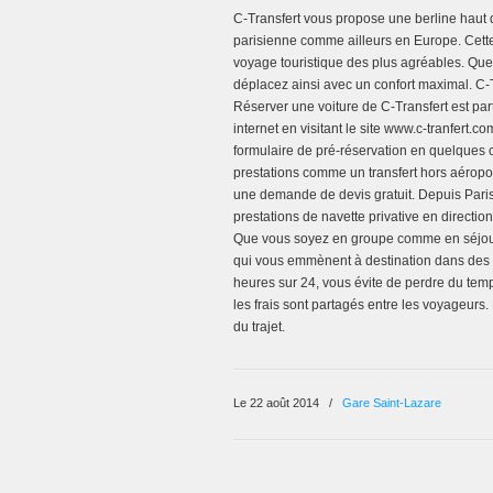
C-Transfert vous propose une berline haut
parisienne comme ailleurs en Europe. Cette
voyage touristique des plus agréables. Que
déplacez ainsi avec un confort maximal. C-Tra
Réserver une voiture de C-Transfert est pa
internet en visitant le site www.c-tranfert.
formulaire de pré-réservation en quelques cl
prestations comme un transfert hors aéropor
une demande de devis gratuit. Depuis Paris
prestations de navette privative en direct
Que vous soyez en groupe comme en séjour t
qui vous emmènent à destination dans des m
heures sur 24, vous évite de perdre du temp
les frais sont partagés entre les voyageurs
du trajet.
Le 22 août 2014
/
Gare Saint-Lazare