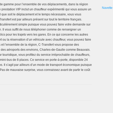
 de gamme pour l’ensemble de vos déplacements, dans la région
Navette 
 prestation VIP inclut un chauffeur expérimenté qui vous assure un
l que soit le déplacement et le temps nécessaire, vous vous
nsfert est par ailleurs présent sur tout le territoire français.
rticulièrement simple puisque vous pouvez faire votre demande sur
com. Il vous suffit de nous téléphoner comme de renseigner un
ics pour les trajets vers les gares. En ce qui concerne les autres
t ou la réservation d’un véhicule avec chauffeur, vous pouvez faire
 et l’ensemble de la région, C-Transfert vous propose des
ion des aéroports des environs, Charles-de-Gaulle comme Beauvais.
ouristique, vous profitez du service irréprochable de chauffeurs,
ini-bus de 8 places. Ce service en porte-à-porte, disponible 24
s. Il s’agit par ailleurs d’un mode de transport économique puisque
. Pas de mauvaise surprise, vous connaissez avant de partir le coût