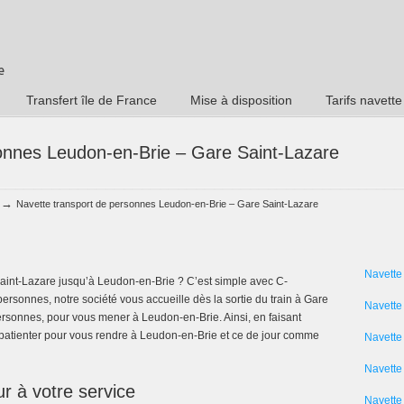
Transfert île de France
Mise à disposition
Tarifs navette
onnes Leudon-en-Brie – Gare Saint-Lazare
→
Navette transport de personnes Leudon-en-Brie – Gare Saint-Lazare
Navette
aint-Lazare jusqu’à Leudon-en-Brie ? C’est simple avec C-
personnes, notre société vous accueille dès la sortie du train à Gare
Navette
ersonnes, pour vous mener à Leudon-en-Brie. Ainsi, en faisant
 patienter pour vous rendre à Leudon-en-Brie et ce de jour comme
Navette
Navette 
r à votre service
Navette