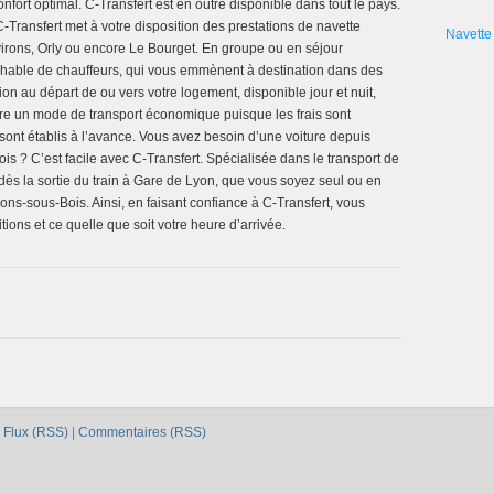
fort optimal. C-Transfert est en outre disponible dans tout le pays.
C-Transfert met à votre disposition des prestations de navette
Navette 
virons, Orly ou encore Le Bourget. En groupe ou en séjour
rochable de chauffeurs, qui vous emmènent à destination dans des
on au départ de ou vers votre logement, disponible jour et nuit,
tre un mode de transport économique puisque les frais sont
 sont établis à l’avance. Vous avez besoin d’une voiture depuis
s ? C’est facile avec C-Transfert. Spécialisée dans le transport de
dès la sortie du train à Gare de Lyon, que vous soyez seul ou en
ns-sous-Bois. Ainsi, en faisant confiance à C-Transfert, vous
ions et ce quelle que soit votre heure d’arrivée.
|
Flux (RSS)
|
Commentaires (RSS)