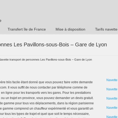
Transfert île de France
Mise à disposition
Tarifs navette
onnes Les Pavillons-sous-Bois – Gare de Lyon
Navette transport de personnes Les Pavillons-sous-Bois – Gare de Lyon
Navette
avère très facile étant donné que vous pouvez faire votre demande
ert.com. Il vous suffit de nous contacter par téléphone comme de
Navette
en ligne pour les transports vers les gares. Pour les prestations
x ou un trajet en province, vous pouvez demander un devis gratuit.
Navette
 de gamme pour tous vos déplacements, dans la région parisienne
Navette 
de gamme comprend un chauffeur expérimenté et vous garantit un
ur tous les types de trajet et quel que soit le temps nécessaire,
Navette