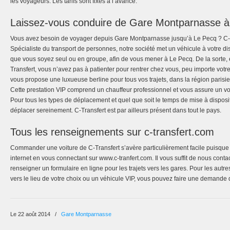
les voyageurs. Les tarifs sont fixés à l’avance.
Laissez-vous conduire de Gare Montparnasse 
Vous avez besoin de voyager depuis Gare Montparnasse jusqu’à Le Pecq ? C-Tr
Spécialiste du transport de personnes, notre société met un véhicule à votre d
que vous soyez seul ou en groupe, afin de vous mener à Le Pecq. De la sorte, 
Transfert, vous n’avez pas à patienter pour rentrer chez vous, peu importe votre
vous propose une luxueuse berline pour tous vos trajets, dans la région parisi
Cette prestation VIP comprend un chauffeur professionnel et vous assure un voy
Pour tous les types de déplacement et quel que soit le temps de mise à disposi
déplacer sereinement. C-Transfert est par ailleurs présent dans tout le pays.
Tous les renseignements sur c-transfert.com
Commander une voiture de C-Transfert s’avère particulièrement facile puisque 
internet en vous connectant sur www.c-tranfert.com. Il vous suffit de nous cont
renseigner un formulaire en ligne pour les trajets vers les gares. Pour les autr
vers le lieu de votre choix ou un véhicule VIP, vous pouvez faire une demande d
Le 22 août 2014
/
Gare Montparnasse