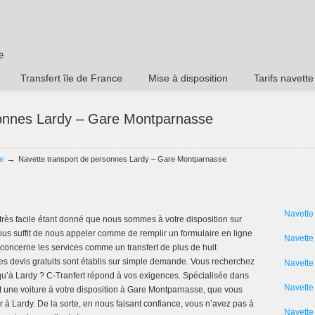
Transfert île de France
Mise à disposition
Tarifs navette
sonnes Lardy – Gare Montparnasse
→
e
Navette transport de personnes Lardy – Gare Montparnasse
Navette
rès facile étant donné que nous sommes à votre disposition sur
Il vous suffit de nous appeler comme de remplir un formulaire en ligne
Navette
i concerne les services comme un transfert de plus de huit
s devis gratuits sont établis sur simple demande. Vous recherchez
Navette
u’à Lardy ? C-Tranfert répond à vos exigences. Spécialisée dans
Navette 
t une voiture à votre disposition à Gare Montparnasse, que vous
à Lardy. De la sorte, en nous faisant confiance, vous n’avez pas à
Navette