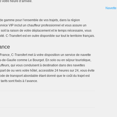
e votre heure d’arrivée.
Navette 
de gamme pour l’ensemble de vos trajets, dans la région
rvice VIP inclut un chauffeur professionnel et vous assure un
e soit la raison de votre déplacement et le temps nécessaire, vous
é. C-Transfert est en outre disponible sur tout le territoire français.
rance
-France, C-Transfert met à votre disposition un service de navette
es-de-Gaulle comme Le Bourget. En solo ou en séjour touristique,
uffeurs, qui vous conduisent à destination dans des navettes
part de ou vers votre hôtel, accessible 24 heures sur 24, vous évite
ode de transport abordable étant donné que le coût du trajet est
arifs sont fixés à l’avance.