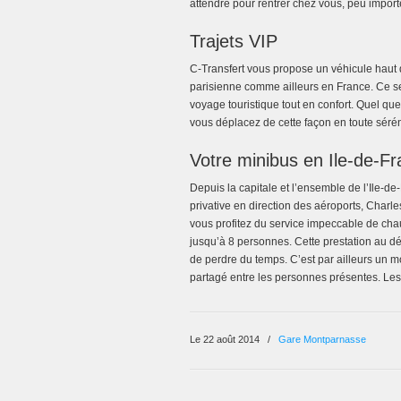
attendre pour rentrer chez vous, peu import
Trajets VIP
C-Transfert vous propose un véhicule haut 
parisienne comme ailleurs en France. Ce se
voyage touristique tout en confort. Quel qu
vous déplacez de cette façon en toute sérénit
Votre minibus en Ile-de-F
Depuis la capitale et l’ensemble de l’Ile-de
privative en direction des aéroports, Charl
vous profitez du service impeccable de cha
jusqu’à 8 personnes. Cette prestation au dé
de perdre du temps. C’est par ailleurs un m
partagé entre les personnes présentes. Les t
Le 22 août 2014
/
Gare Montparnasse