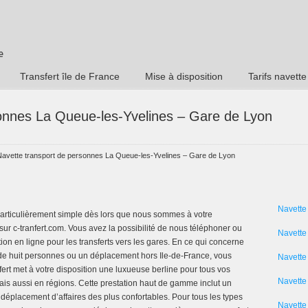
Transfert île de France
Mise à disposition
Tarifs navette
onnes La Queue-les-Yvelines – Gare de Lyon
Navette transport de personnes La Queue-les-Yvelines – Gare de Lyon
Navette
articulièrement simple dès lors que nous sommes à votre
sur c-tranfert.com. Vous avez la possibilité de nous téléphoner ou
Navette
ion en ligne pour les transferts vers les gares. En ce qui concerne
 de huit personnes ou un déplacement hors Ile-de-France, vous
Navette
ert met à votre disposition une luxueuse berline pour tous vos
Navette 
is aussi en régions. Cette prestation haut de gamme inclut un
déplacement d’affaires des plus confortables. Pour tous les types
Navette