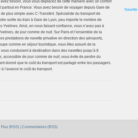
us avez besoin, vous vous déplacez de cette manière avec un confort
ent partout en France. Vous avez besoin de voyager depuis Gare de
Navette 
de plus simple avec C-Transfert. Spécialiste du transport de
otre sortie du train à Gare de Lyon, peu importe le nombre de
Yvelines. Ainsi, en nous faisant confiance, vous n’avez pas à
velines, de jour comme de nuit. Sur Paris et l’ensemble de la
des prestations de navette privative en direction des aéroports,
pe comme en séjour touristique, vous êtes assuré de la
i vous conduisent à destination dans des navettes jusqu’à 8
e, accessible de jour comme de nuit, vous évite de perdre du
tant donné que le coût du transport est partagé entre les passagers.
à l’avance le coût du transport.
|
Flux (RSS)
|
Commentaires (RSS)