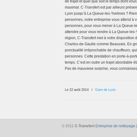
de trajet et quel que soit le temps dont vo
maximal. C-Transfert est par ailleurs prés
Lyon jusqu’à La Queue-les-Yvelines ? Rien 
personnes, notre entreprise vous attend à v
personnes, pour vous mener à La Queue-les-
attendre pour vous rendre à La Queue-les-Y
région, C-Transfert met à votre disposition 
Charles-de-Gaulle comme Beauvais. En grou
ponctualité irréprochable de chauffeurs, qu
personnes. Cette prestation en porte-à-port
temps. C’est en outre un trajet abordable é
Pas de mauvaise surprise, vous connaissez 
Le 22 août 2014
/
Gare de Lyon
© 2011
C-Transfert
Entreprise de nettoyage