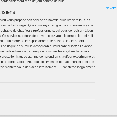
it confortablement et ce de jour comme de nuit.
Navette 
risiens
nsfert vous propose son service de navette privative vers tous les
le comme Le Bourget. Que vous soyez en groupe comme en voyage
éprochable de chauffeurs professionnels, qui vous conduisent à bon
 Ce service au départ de ou vers chez vous, joignable jour et nuit,
utre un mode de transport abordable puisque les frais sont
s de risque de surprise désagréable, vous connaissez à l’avance
 une berline haut de gamme pour tous vos trajets, dans la région
e prestation haut de gamme comprend un chauffeur expérimenté et
 plus confortables. Pour tous les types de déplacement et quel que
ette manière vous déplacer sereinement. C-Transfert est également