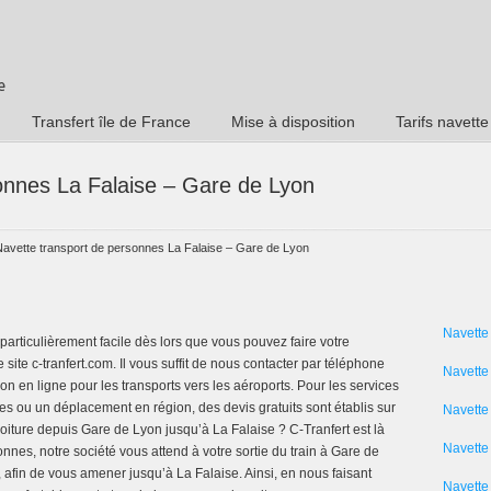
Transfert île de France
Mise à disposition
Tarifs navette
onnes La Falaise – Gare de Lyon
Navette transport de personnes La Falaise – Gare de Lyon
Navette
particulièrement facile dès lors que vous pouvez faire votre
site c-tranfert.com. Il vous suffit de nous contacter par téléphone
Navette
on en ligne pour les transports vers les aéroports. Pour les services
s ou un déplacement en région, des devis gratuits sont établis sur
Navette
ture depuis Gare de Lyon jusqu’à La Falaise ? C-Tranfert est là
Navette 
nnes, notre société vous attend à votre sortie du train à Gare de
afin de vous amener jusqu’à La Falaise. Ainsi, en nous faisant
Navette