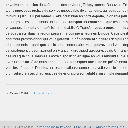
privative en direction des aéroports des environs, Roissy comme Beauvais. E
touristique, vous profitez du service impeccable de chauffeurs, qui vous condu
mini-bus jusqu’à 8 personnes. Cette prestation en porte-à-porte, joignable jour
du temps. C’est par ailleurs un mode de transport abordable puisque les frais s
voyageurs. Les prix sont précisément établis. C-Transfert vous propose une lu
de vos trajets, dans la région parisienne comme ailleurs en Europe. Cette pres
chauffeur professionnel qui vous garantit un déplacement d’affaires des plus c
déplacements et quel que soit le temps nécessaire, vous pouvez ainsi vous dé
est également présent partout en France. Faire appel aux services de C-Transfer
dès lors que nous sommes à votre disposition en ligne en vous rendant sur le s
avez la possibilité de nous appeler ou de renseigner une fiche de pré-réservati
vers les aéroports. Pour les autres prestations comme la navette vers le lieu de
d’un véhicule avec chauffeur, des devis gratuits sont établis sur simple demand
Le 22 août 2014
/
Gare de Lyon
© 2011
C-Transfert
Entreprise de nettoyage
|
Flux (RSS)
|
Commentaires (RSS)