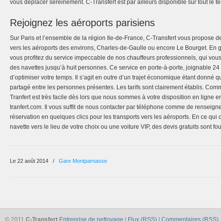
vous déplacer sereinement. C-Transfert est par ailleurs disponible sur tout le ter
Rejoignez les aéroports parisiens
Sur Paris et l’ensemble de la région Ile-de-France, C-Transfert vous propose de
vers les aéroports des environs, Charles-de-Gaulle ou encore Le Bourget. En g
vous profitez du service impeccable de nos chauffeurs professionnels, qui vou
des navettes jusqu’à huit personnes. Ce service en porte-à-porte, joignable 24
d’optimiser votre temps. Il s’agit en outre d’un trajet économique étant donné qu
partagé entre les personnes présentes. Les tarifs sont clairement établis. Co
Tranfert est très facile dès lors que nous sommes à votre disposition en ligne en v
tranfert.com. Il vous suffit de nous contacter par téléphone comme de renseigne
réservation en quelques clics pour les transports vers les aéroports. En ce qu
navette vers le lieu de votre choix ou une voiture VIP, des devis gratuits sont 
Le 22 août 2014
/
Gare Montparnasse
© 2011
C-Transfert
Entreprise de nettoyage
|
Flux (RSS)
|
Commentaires (RSS)