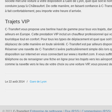
société met une voiture à votre disposition à Gare de Lyon, quel que soit le n
conduire jusqu’à Châteaufort. De cette manière, en faisant confiance à C-Transf
à fait confortablement, peu importe votre heure d’arrivée.
Trajets VIP
C-Transfert vous propose une berline haut de gamme pour tous vos trajets, da
ailleurs en Europe. Cette prestation VIP inclut un chauffeur professionnel qui 
touristique tout en confort. Pour tous les types de déplacement et quel que soi
déplacez de cette manière en toute sérénité. C-Transfert est par ailleurs dispon
Réserver une navette de C-Transfert s’avère particulièrement simple dès lors qu
disposition sur internet en vous connectant sur www.c-tranfert.com. Il vous suffi
téléphone ou de renseigner une fiche en ligne pour les trajets vers les aéroport
comme la navette vers le lieu de votre choix ou une voiture VIP, vous pouvez d
Le 22 août 2014
/
Gare de Lyon
© 2011
C-Transfert
Entreprise de nettoyage
|
Flux (RSS)
|
Commentaires (RSS)