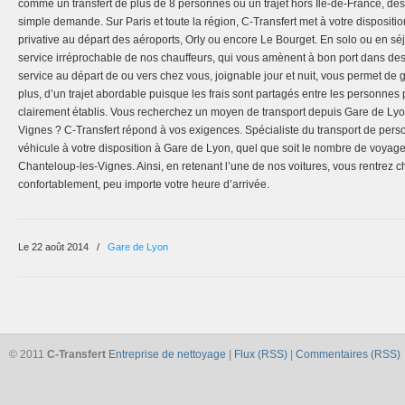
comme un transfert de plus de 8 personnes ou un trajet hors Ile-de-France, des d
simple demande. Sur Paris et toute la région, C-Transfert met à votre dispositi
privative au départ des aéroports, Orly ou encore Le Bourget. En solo ou en séjo
service irréprochable de nos chauffeurs, qui vous amènent à bon port dans des
service au départ de ou vers chez vous, joignable jour et nuit, vous permet de g
plus, d’un trajet abordable puisque les frais sont partagés entre les personnes p
clairement établis. Vous recherchez un moyen de transport depuis Gare de Ly
Vignes ? C-Transfert répond à vos exigences. Spécialiste du transport de pers
véhicule à votre disposition à Gare de Lyon, quel que soit le nombre de voyage
Chanteloup-les-Vignes. Ainsi, en retenant l’une de nos voitures, vous rentrez ch
confortablement, peu importe votre heure d’arrivée.
Le 22 août 2014
/
Gare de Lyon
© 2011
C-Transfert
Entreprise de nettoyage
|
Flux (RSS)
|
Commentaires (RSS)