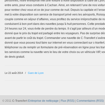
personnes, notre entreprise met une voiture à votre disposition à Gare de Lyo
entre amis, pour vous conduire à Cachan. Ainsi, en retenant l’une de nos voitu
pour rentrer chez vous et ce de jour comme de nuit. Depuis la capitale et l’ens
met à votre disposition son service de transport privé vers les aéroports, Rois
couple comme en séjour d’affaires, vous profitez du service irréprochable de n
conduisent à bon port dans des navettes jusqu’à huit personnes. Cette prestati
24 heures sur 24, vous évite de perdre du temps. Il s’agit par ailleurs d’un mod
donné que le prix du trajet est partagé entre les voyageurs. Pas de surprise d
avant de partir le coût du trajet. Commander une navette de C-Transfert s’avère
donné que vous pouvez tout faire sur internet en vous connectant sur c-tranfert.
téléphoner ou de remplir un formulaire de pré-réservation en ligne pour les tran
les services comme la navette vers le lieu de votre choix ou un véhicule VIP,
de devis gratuit.
Le 22 août 2014
/
Gare de Lyon
© 2011
C-Transfert
Entreprise de nettoyage
|
Flux (RSS)
|
Commentaires (RSS)