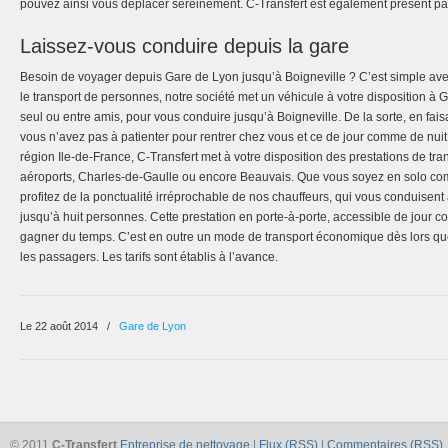
pouvez ainsi vous déplacer sereinement. C-Transfert est également présent pa
Laissez-vous conduire depuis la gare
Besoin de voyager depuis Gare de Lyon jusqu’à Boigneville ? C’est simple ave
le transport de personnes, notre société met un véhicule à votre disposition à
seul ou entre amis, pour vous conduire jusqu’à Boigneville. De la sorte, en fais
vous n’avez pas à patienter pour rentrer chez vous et ce de jour comme de nuit. 
région Ile-de-France, C-Transfert met à votre disposition des prestations de tra
aéroports, Charles-de-Gaulle ou encore Beauvais. Que vous soyez en solo com
profitez de la ponctualité irréprochable de nos chauffeurs, qui vous conduisent
jusqu’à huit personnes. Cette prestation en porte-à-porte, accessible de jour 
gagner du temps. C’est en outre un mode de transport économique dès lors que 
les passagers. Les tarifs sont établis à l’avance.
Le 22 août 2014
/
Gare de Lyon
© 2011
C-Transfert
Entreprise de nettoyage
|
Flux (RSS)
|
Commentaires (RSS)