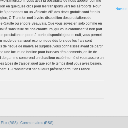
 www.c-tranfert.com. Vous avez la possibilité de nous appeler comme
ion en quelques clics pour les transports vers les aéroports. Pour
Navette 
de 8 personnes ou un véhicule VIP, des devis gratuits sont établis
gion, C-Transfert met à votre disposition des prestations de
es-de-Gaulle ou encore Beauvais. Que vous soyez en solo comme en
tualité sans faille de nos chauffeurs, qui vous conduisent à bon port
e prestation en porte-à-porte, disponible jour et nuit, vous permet
d’un mode de transport économique dès lors que les frais sont
s de risque de mauvaise surprise, vous connaissez avant de partir
ose une luxueuse berline pour tous vos déplacements, en Ile-de-
t de gamme comprend un chauffeur expérimenté et vous assure un
les types de trajet et quel que soit le temps dont vous avez besoin,
nt. C-Transfert est par ailleurs présent partout en France.
|
Flux (RSS)
|
Commentaires (RSS)