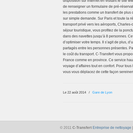
disposition sur internet en visitant le site
de renseigner un formulaire de pré-réservat
les prestations comme un transfert de plus 
sur simple demande. Sur Paris et toute la ré
transport privé vers les aéroports, Charl
séjour touristique, vous profitez de la ponc
dans des navettes jusqu’à 8 personnes. Cett
d’optimiser votre temps. Il s’agit de plus, 
partagés entre les personnes présentes. Pa
le coût du transport. C-Transfert vous prop
France comme en province. Ce service hau
voyage d’affaires tout en confort. Pour tous 
vous vous déplacez de cette façon sereineme
Le 22 août 2014
/
Gare de Lyon
© 2011
C-Transfert
Entreprise de nettoyage