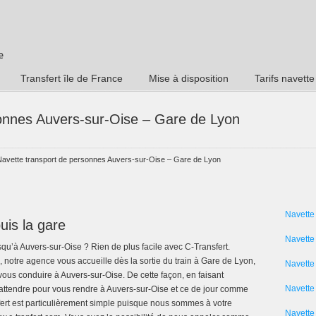
Transfert île de France
Mise à disposition
Tarifs navette
sonnes Auvers-sur-Oise – Gare de Lyon
Navette transport de personnes Auvers-sur-Oise – Gare de Lyon
Navette
uis la gare
Navette
u’à Auvers-sur-Oise ? Rien de plus facile avec C-Transfert.
 notre agence vous accueille dès la sortie du train à Gare de Lyon,
Navette
ous conduire à Auvers-sur-Oise. De cette façon, en faisant
Navette 
 attendre pour vous rendre à Auvers-sur-Oise et ce de jour comme
ert est particulièrement simple puisque nous sommes à votre
Navette